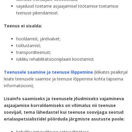
vajadusel toetame asjaajamisel töötamise toetamise
teenuse pikendamisel.
Teenus ei sisalda:
hooldamist, järelvalvet;
toitlustamist;
transporditeenust;
isikliku rehabilitatsiooniplaani koostamist.
Teenusele saamine ja teenuse lõppemine
(klikates pealkirjal
leiate teenusele saamise ja teenuse lõppemise kohta täpsema
informatsiooni).
Lisainfo saamiseks ja teenusele jõudmiseks vajamineva
asjaajamise korraldamiseks on võimalus nii teenuse
soovijail, tema lähedastel kui teenuse soovijaga seotud
erialaspetsialistidel pöörduda järgmiste asutuste poole:
kohaliku omavalitsuse sotsiaaltöötaja;