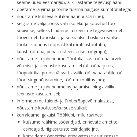
seame uued eesmärgid), allkirjastame tegevusplaani;
õpetame jälgima ja toime tulema haiguse sümptomitega;
nõustame kutsevalikul (karjäärinõustamine);
selgitame välja tööks valmisoleku ja soovitud töö
sobivuse, selleks hindame ja treenime tegevusvõimet,
töövõimet, tööoskusi ja sotsiaalseid oskusi reaalses
töökeskkonnas tööpraktikal (õmblustöötuba,
kunstitöötuba, puhastusteenistuse töögrupp);
nõustame ja juhendame Töötukassas töötuna arvele
võtmisel ja teenuste kasutamisel (nt tööharjutus,
tööpraktika, proovipäevad, avalik töö, vabatahtlik töö,
tööotsingunõustamine, tööturukoolitus jne);
nõustame ja juhendame asjaajamisel ning avalike
teenuste kasutamisel;
informeerime täiend- ja ümberõppevõimalustest,
nõustame koolituse/kursuse valikul;
korraldame igakuist Tööklubi, mille raames:
kutsume rääkima tööandjaid, erinevate ametite
esindajaid, riigiasutuste esindajaid jne,
korraldame õppereise erinevatesse asutustesse,