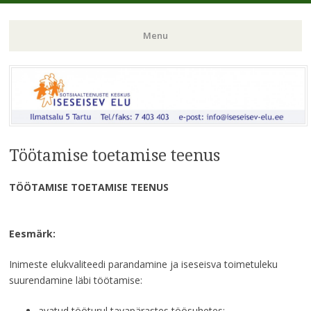
Menu
Skip
to
content
Töötamise toetamise teenus
TÖÖTAMISE TOETAMISE TEENUS
Eesmärk:
Inimeste elukvaliteedi parandamine ja iseseisva toimetuleku
suurendamine läbi töötamise:
avatud tööturul tavapärastes töösuhetes;