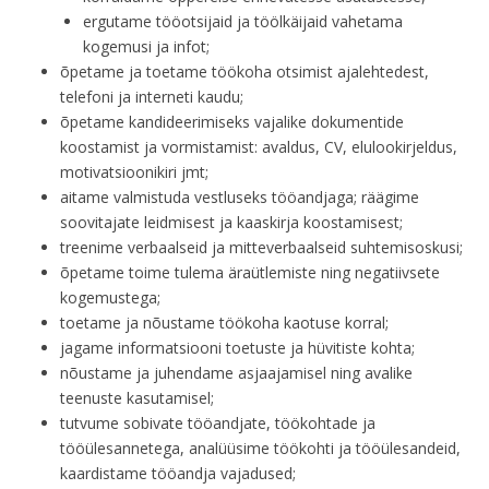
ergutame tööotsijaid ja töölkäijaid vahetama
kogemusi ja infot;
õpetame ja toetame töökoha otsimist ajalehtedest,
telefoni ja interneti kaudu;
õpetame kandideerimiseks vajalike dokumentide
koostamist ja vormistamist: avaldus, CV, elulookirjeldus,
motivatsioonikiri jmt;
aitame valmistuda vestluseks tööandjaga; räägime
soovitajate leidmisest ja kaaskirja koostamisest;
treenime verbaalseid ja mitteverbaalseid suhtemisoskusi;
õpetame toime tulema äraütlemiste ning negatiivsete
kogemustega;
toetame ja nõustame töökoha kaotuse korral;
jagame informatsiooni toetuste ja hüvitiste kohta;
nõustame ja juhendame asjaajamisel ning avalike
teenuste kasutamisel;
tutvume sobivate tööandjate, töökohtade ja
tööülesannetega, analüüsime töökohti ja tööülesandeid,
kaardistame tööandja vajadused;