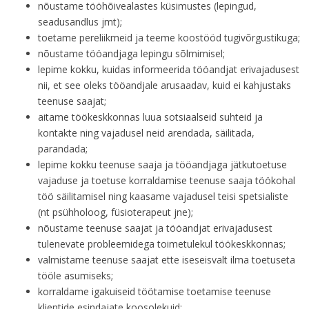
nõustame tööhõivealastes küsimustes (lepingud,
seadusandlus jmt);
toetame pereliikmeid ja teeme koostööd tugivõrgustikuga;
nõustame tööandjaga lepingu sõlmimisel;
lepime kokku, kuidas informeerida tööandjat erivajadusest
nii, et see oleks tööandjale arusaadav, kuid ei kahjustaks
teenuse saajat;
aitame töökeskkonnas luua sotsiaalseid suhteid ja
kontakte ning vajadusel neid arendada, säilitada,
parandada;
lepime kokku teenuse saaja ja tööandjaga jätkutoetuse
vajaduse ja toetuse korraldamise teenuse saaja töökohal
töö säilitamisel ning kaasame vajadusel teisi spetsialiste
(nt psühholoog, füsioterapeut jne);
nõustame teenuse saajat ja tööandjat erivajadusest
tulenevate probleemidega toimetulekul töökeskkonnas;
valmistame teenuse saajat ette iseseisvalt ilma toetuseta
tööle asumiseks;
korraldame igakuiseid töötamise toetamise teenuse
klientide esindajate koosolekuid;