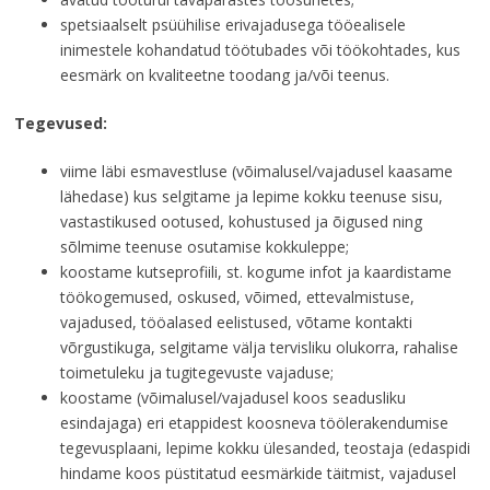
spetsiaalselt psüühilise erivajadusega tööealisele
inimestele kohandatud töötubades või töökohtades, kus
eesmärk on kvaliteetne toodang ja/või teenus.
Tegevused:
viime läbi esmavestluse (võimalusel/vajadusel kaasame
lähedase) kus selgitame ja lepime kokku teenuse sisu,
vastastikused ootused, kohustused ja õigused ning
sõlmime teenuse osutamise kokkuleppe;
koostame kutseprofiili, st. kogume infot ja kaardistame
töökogemused, oskused, võimed, ettevalmistuse,
vajadused, tööalased eelistused, võtame kontakti
võrgustikuga, selgitame välja tervisliku olukorra, rahalise
toimetuleku ja tugitegevuste vajaduse;
koostame (võimalusel/vajadusel koos seadusliku
esindajaga) eri etappidest koosneva töölerakendumise
tegevusplaani, lepime kokku ülesanded, teostaja (edaspidi
hindame koos püstitatud eesmärkide täitmist, vajadusel